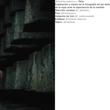
@mariola.valencia
– Deia
Exploración a través de la fotografía de las def
de la ropa ante la importancia de la modelo.
Dirección creativa
@_albufera_
Foto
@nodoaviom
Asistente de foto
@_carloscastello
Estilismo
@mariola.valencia
Talent:
@cabdeia