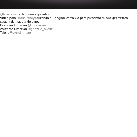
@laka.family
– Tangram exploration
Vídeo para
@laka.family
utilizando el Tangram como vía para presentar su silla geométrica
custom de madera de pino.
Dirección + Edición
@nodoaviom
Asistente Dirección
@gonzalo_suerte
Talent
@eysteinn_aron