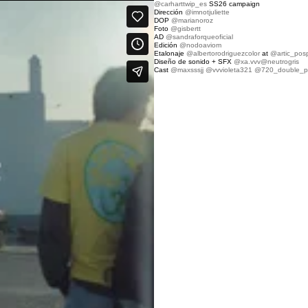
@carharttwip_es
SS26 campaign
Dirección
@imnotjuliette
DOP
@marianoroz
Foto
@gisbertt
AD
@sandraforqueoficial
Edición
@nodoaviom
Etalonaje
@albertorodriguezcolor
at
@artic_pos
Diseño de sonido + SFX
@xa.vvv
@neutrogris
Cast
@maxsssjj
@vvvioleta321
@720_double_ph